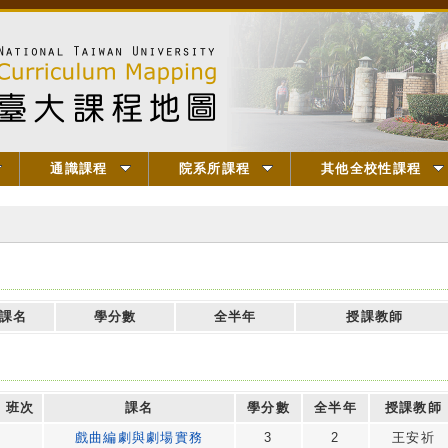
通識課程
院系所課程
其他全校性課程
課名
學分數
全半年
授課教師
班次
課名
學分數
全半年
授課教師
戲曲編劇與劇場實務
3
2
王安祈