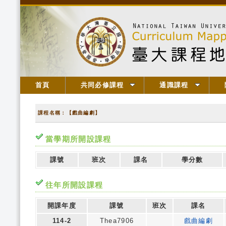
首頁
共同必修課程
通識課程
課程名稱：【戲曲編劇】
當學期所開設課程
課號
班次
課名
學分數
往年所開設課程
開課年度
課號
班次
課名
114-2
Thea7906
戲曲編劇