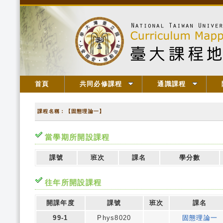
首頁
共同必修課程
通識課程
課程名稱：【固態理論一】
當學期所開設課程
課號
班次
課名
學分數
往年所開設課程
開課年度
課號
班次
課名
99-1
Phys8020
固態理論一