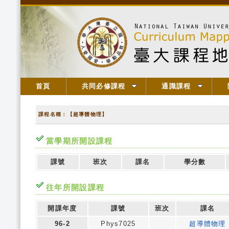
首頁
共同必修課程
通識課程
課程名稱：【超導體物理】
當學期所開設課程
課號
班次
課名
學分數
往年所開設課程
開課年度
課號
班次
課名
96-2
Phys7025
超導體物理