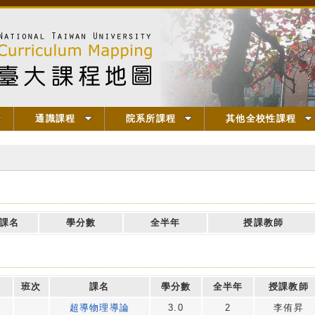
通識課程
院系所課程
其他全校性課程
課名
學分數
全半年
授課教師
班次
課名
學分數
全半年
授課教師
超導物理導論
3.0
2
李侑昇