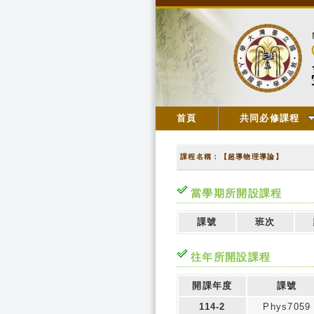
首頁
共同必修課程
課程名稱：【超導物理導論】
當學期所開設課程
課號
班次
往年所開設課程
開課年度
課號
114-2
Phys7059