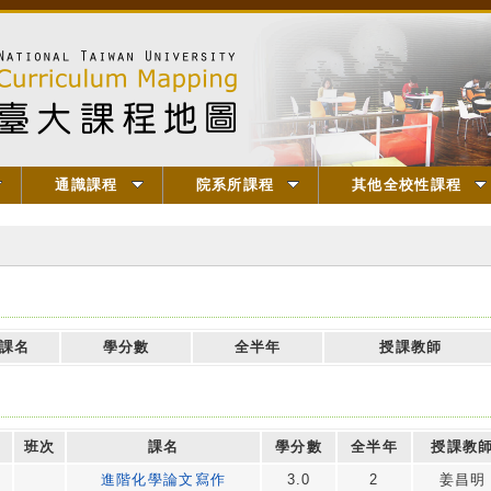
通識課程
院系所課程
其他全校性課程
課名
學分數
全半年
授課教師
班次
課名
學分數
全半年
授課教
進階化學論文寫作
3.0
2
姜昌明