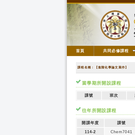
首頁
共同必修課程
課程名稱：【進階化學論文寫作】
當學期所開設課程
課號
班次
往年所開設課程
開課年度
課號
114-2
Chem7041