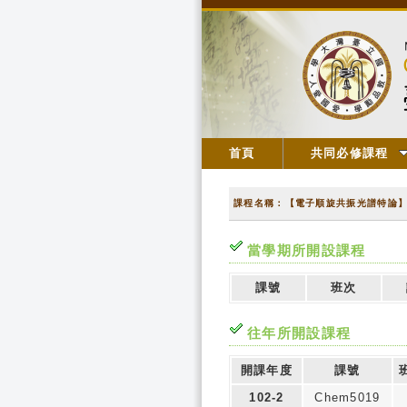
首頁
共同必修課程
課程名稱：【電子順旋共振光譜特論
當學期所開設課程
課號
班次
往年所開設課程
開課年度
課號
102-2
Chem5019