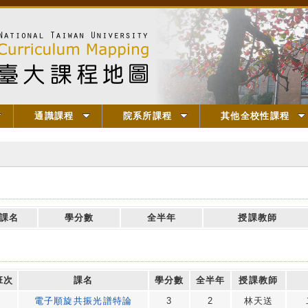
通識課程
院系所課程
其他全校性課程
】
課名
學分數
全半年
授課教師
班次
課名
學分數
全半年
授課教師
電子順旋共振光譜特論
3
2
林天送