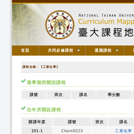
首頁
共同必修課程
通識課程
課程名稱：【工業化學】
當學期所開設課程
課號
班次
課名
學分數
往年所開設課程
開課年度
課號
班次
課名
101-1
Chem5023
工業化學