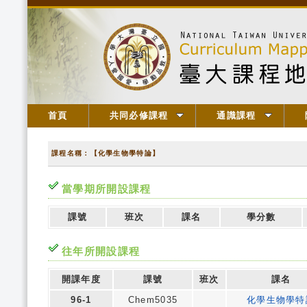
首頁
共同必修課程
通識課程
課程名稱：【化學生物學特論】
當學期所開設課程
課號
班次
課名
學分數
往年所開設課程
開課年度
課號
班次
課名
96-1
Chem5035
化學生物學特