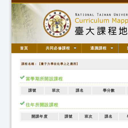
首頁
共同必修課程
通識課程
課程名稱：【量子力學在化學上之應用】
當學期所開設課程
課號
班次
課名
學分數
往年所開設課程
開課年度
課號
班次
課名