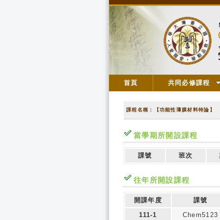
首頁
共同必修課程
課程名稱：【功能性薄膜材料特論】
當學期所開設課程
課號
班次
往年所開設課程
開課年度
課號
111-1
Chem5123