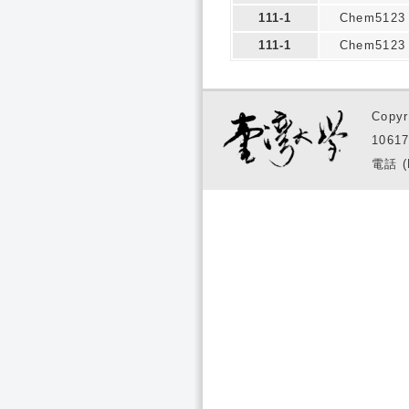
111-1
Chem5123
111-1
Chem5123
Copyr
1061
電話 (