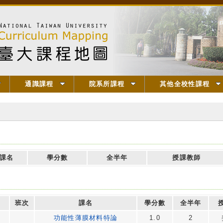
通識課程
院系所課程
其他全校性課程
課名
學分數
全半年
授課教師
班次
課名
學分數
全半年
功能性薄膜材料特論
1.0
2