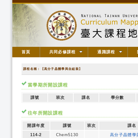
首頁
共同必修課程
通識課程
課程名稱：【高分子晶體學與自組裝】
當學期所開設課程
課號
班次
課名
學分數
往年所開設課程
開課年度
課號
班次
課名
114-2
Chem5130
高分子晶體學