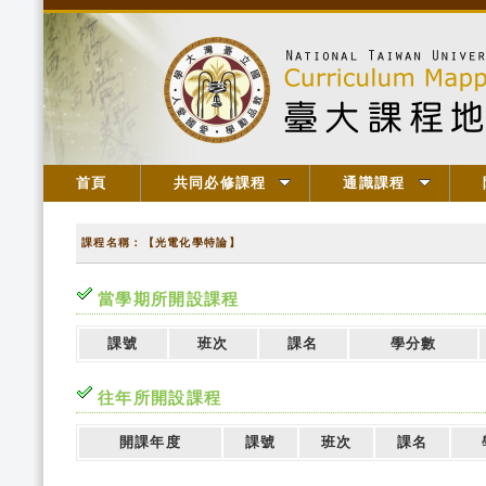
首頁
共同必修課程
通識課程
課程名稱：【光電化學特論】
當學期所開設課程
課號
班次
課名
學分數
往年所開設課程
開課年度
課號
班次
課名