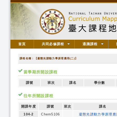
首頁
共同必修課程
通識課程
課程名稱：【凝態光譜動力學原理應用(二)】
當學期所開設課程
課號
班次
課名
學分數
往年所開設課程
開課年度
課號
班次
課名
104-2
Chem5106
凝態光譜動力學原理應用