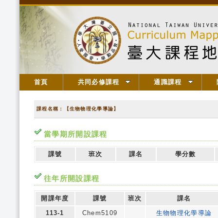
首頁
共同必修課程
通識課程
課程名稱：【生物物理化學導論】
當學期所開設課程
課號
班次
課名
學分數
往年所開設課程
開課年度
課號
班次
課名
113-1
Chem5109
生物物理化學導論