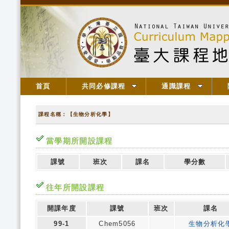
首頁
共同必修課程
通識課程
課程名稱：【生物分析化學】
當學期所開設課程
課號
班次
課名
學分數
往年所開設課程
開課年度
課號
班次
課名
99-1
Chem5056
生物分析化