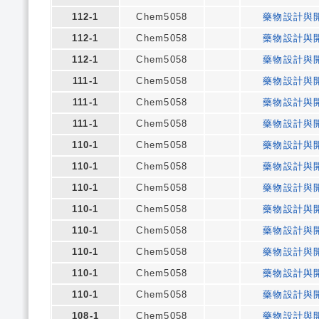
112-1
Chem5058
藥物設計與
112-1
Chem5058
藥物設計與
112-1
Chem5058
藥物設計與
111-1
Chem5058
藥物設計與
111-1
Chem5058
藥物設計與
111-1
Chem5058
藥物設計與
110-1
Chem5058
藥物設計與
110-1
Chem5058
藥物設計與
110-1
Chem5058
藥物設計與
110-1
Chem5058
藥物設計與
110-1
Chem5058
藥物設計與
110-1
Chem5058
藥物設計與
110-1
Chem5058
藥物設計與
110-1
Chem5058
藥物設計與
108-1
Chem5058
藥物設計與