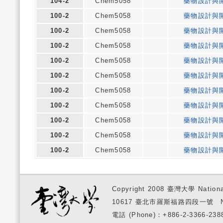
104-2
Chem5058
藥物設計與
100-2
Chem5058
藥物設計與
100-2
Chem5058
藥物設計與
100-2
Chem5058
藥物設計與
100-2
Chem5058
藥物設計與
100-2
Chem5058
藥物設計與
100-2
Chem5058
藥物設計與
100-2
Chem5058
藥物設計與
100-2
Chem5058
藥物設計與
100-2
Chem5058
藥物設計與
100-2
Chem5058
藥物設計與
Copyright 2008 臺灣大學 National
10617 臺北市羅斯福路四段一號 No. 1, S
電話 (Phone)：+886-2-3366-2