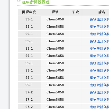
往年所開設課程
開課年度
課號
班次
課名
99-1
Chem5058
藥物設計與
99-1
Chem5058
藥物設計與
99-1
Chem5058
藥物設計與
99-1
Chem5058
藥物設計與
99-1
Chem5058
藥物設計與
99-1
Chem5058
藥物設計與
99-1
Chem5058
藥物設計與
99-1
Chem5058
藥物設計與
99-1
Chem5058
藥物設計與
99-1
Chem5058
藥物設計與
97-2
Chem5058
藥物設計與
97-2
Chem5058
藥物設計與
97-2
Chem5058
藥物設計與