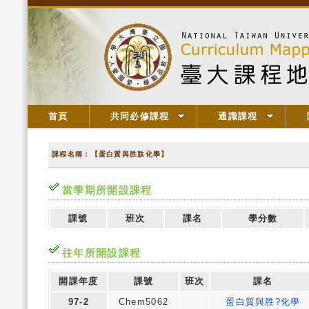
首頁
共同必修課程
通識課程
課程名稱：【蛋白質與胜肽化學】
當學期所開設課程
課號
班次
課名
學分數
往年所開設課程
開課年度
課號
班次
課名
97-2
Chem5062
蛋白質與胜?化學