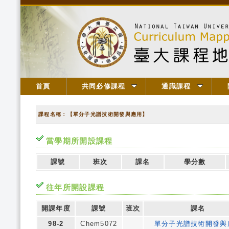
首頁
共同必修課程
通識課程
課程名稱：【單分子光譜技術開發與應用】
當學期所開設課程
課號
班次
課名
學分數
往年所開設課程
開課年度
課號
班次
課名
98-2
Chem5072
單分子光譜技術開發與