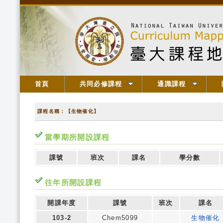
首頁
共同必修課程
通識課程
課程名稱：【生物催化】
當學期所開設課程
課號
班次
課名
學分數
往年所開設課程
開課年度
課號
班次
課名
103-2
Chem5099
生物催化