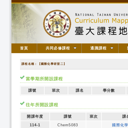
首頁
共同必修課程
通識課程
課程名稱：【國際化學研習二】
當學期所開設課程
課號
班次
課名
學分數
往年所開設課程
開課年度
課號
班次
課
114-1
Chem5083
國際化