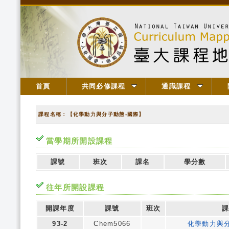
首頁
共同必修課程
通識課程
課程名稱：【化學動力與分子動態-國際】
當學期所開設課程
課號
班次
課名
學分數
往年所開設課程
開課年度
課號
班次
課
93-2
Chem5066
化學動力與分