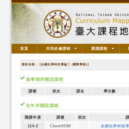
首頁
共同必修課程
通識課程
課程名稱：【永續化學科技導論二 (國際學程)】
當學期所開設課程
課號
班次
課名
學分數
往年所開設課程
開課年度
課號
班次
114-2
Chem5098
永續化學科技導