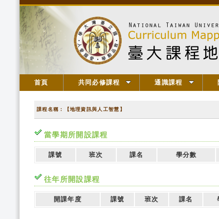
首頁
共同必修課程
通識課程
課程名稱：【地理資訊與人工智慧】
當學期所開設課程
課號
班次
課名
學分數
往年所開設課程
開課年度
課號
班次
課名