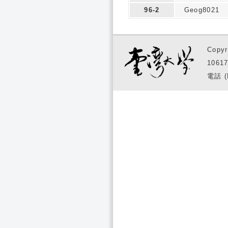
96-2
Geog8021
Copyr
1061
電話 (