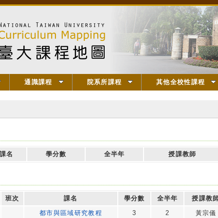
通識課程
院系所課程
其他全校性課程
課名
學分數
全半年
授課教師
班次
課名
學分數
全半年
授課教
都市與區域研究教程
3
2
黃宗儀