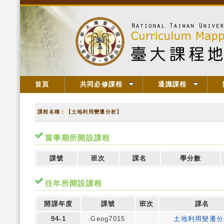
首頁
共同必修課程
通識課程
課程名稱：【土地利用變遷分析】
當學期所開設課程
課號
班次
課名
學分數
往年所開設課程
開課年度
課號
班次
課名
94-1
Geog7015
土地利用變遷分