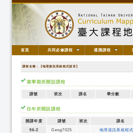
首頁
共同必修課程
通識課程
課程名稱：【地理資訊系統程式語言】
當學期所開設課程
課號
班次
課名
學分數
往年所開設課程
開課年度
課號
班次
課名
96-2
Geog7025
地理資訊系統程