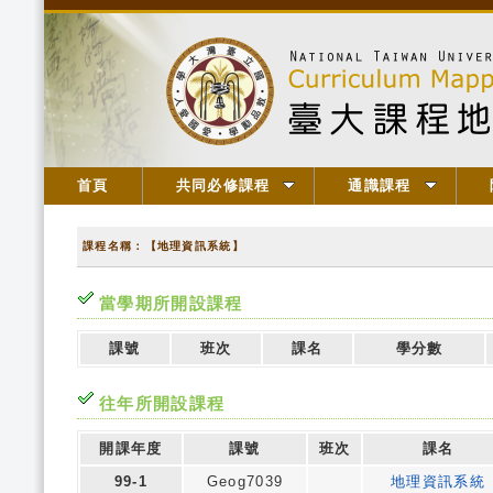
首頁
共同必修課程
通識課程
課程名稱：【地理資訊系統】
當學期所開設課程
課號
班次
課名
學分數
往年所開設課程
開課年度
課號
班次
課名
99-1
Geog7039
地理資訊系統