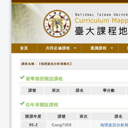
首頁
共同必修課程
通識課程
課程名稱：【地理資訊分析與模式】
當學期所開設課程
課號
班次
課名
學分數
往年所開設課程
開課年度
課號
班次
課名
95-2
Geog7059
地理資訊分析