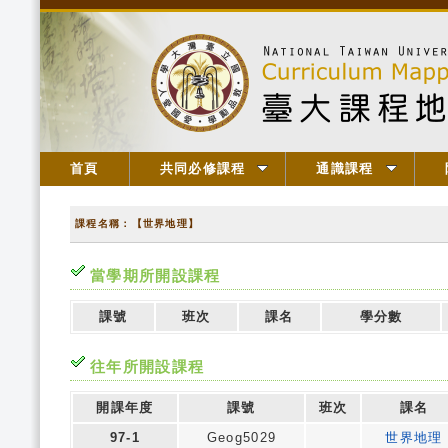
首頁
共同必修課程
通識課程
課程名稱：【世界地理】
當學期所開設課程
課號
班次
課名
學分數
往年所開設課程
開課年度
課號
班次
課名
97-1
Geog5029
世界地理