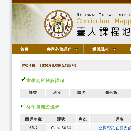
首頁
共同必修課程
通識課程
課程名稱：【空間資訊在觀光的應用】
當學期所開設課程
課號
班次
課名
學分數
往年所開設課程
開課年度
課號
班次
課名
95-2
Geog5033
空間資訊在觀光