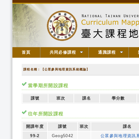
首頁
共同必修課程
通識課程
課程名稱：【公眾參與地理資訊系統概論】
當學期所開設課程
課號
班次
課名
學分數
往年所開設課程
開課年度
課號
班次
課名
99-2
Geog5042
公眾參與地理資訊