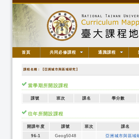
首頁
共同必修課程
通識課程
課程名稱：【亞洲城市與區域研究】
當學期所開設課程
課號
班次
課名
學分數
往年所開設課程
開課年度
課號
班次
課名
96-1
Geog5048
亞洲城市與區域