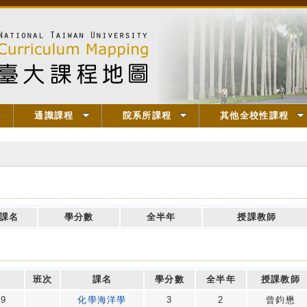
通識課程
院系所課程
其他全校性課程
課名
學分數
全半年
授課教師
班次
課名
學分數
全半年
授課教師
49
化學海洋學
3
2
曾鈞懋