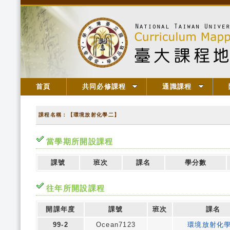
首頁
共同必修課程
通識課程
課程名稱：【環境放射化學二】
當學期所開設課程
課號
班次
課名
學分數
往年所開設課程
開課年度
課號
班次
課名
99-2
Ocean7123
環境放射化