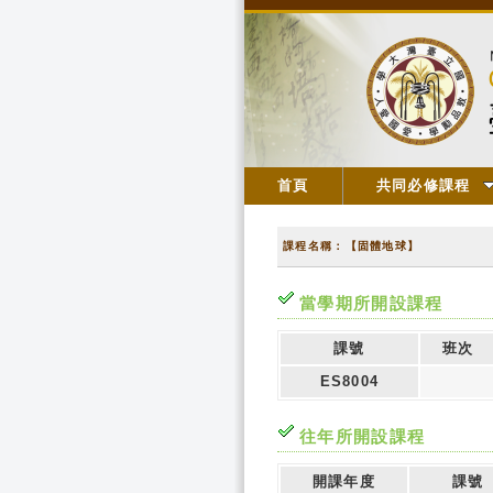
首頁
共同必修課程
課程名稱：【固體地球】
當學期所開設課程
課號
班次
ES8004
往年所開設課程
開課年度
課號