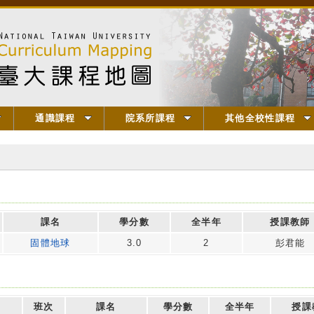
通識課程
院系所課程
其他全校性課程
課名
學分數
全半年
授課教師
固體地球
3.0
2
彭君能
班次
課名
學分數
全半年
授課