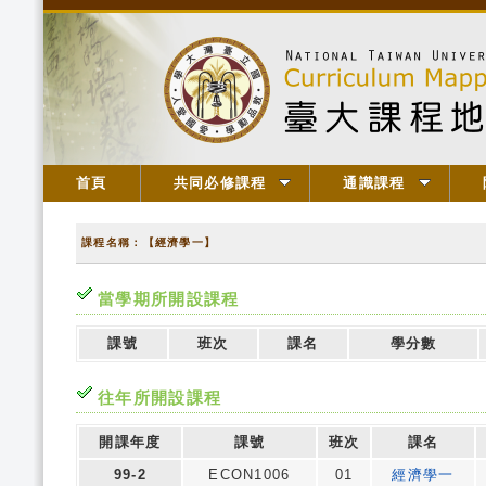
首頁
共同必修課程
通識課程
課程名稱：【經濟學一】
當學期所開設課程
課號
班次
課名
學分數
往年所開設課程
開課年度
課號
班次
課名
99-2
ECON1006
01
經濟學一