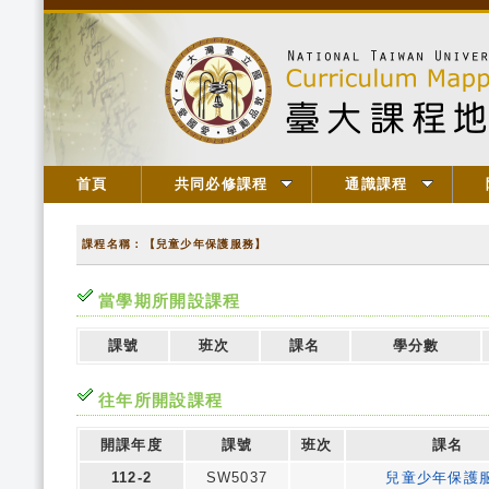
首頁
共同必修課程
通識課程
課程名稱：【兒童少年保護服務】
當學期所開設課程
課號
班次
課名
學分數
往年所開設課程
開課年度
課號
班次
課名
112-2
SW5037
兒童少年保護