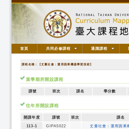
首頁
共同必修課程
通識課程
課程名稱：【丈量社會：運用因果機器學習技術】
當學期所開設課程
課號
班次
課名
學分數
往年所開設課程
開課年度
課號
班次
課名
113-1
GIPA5022
丈量社會：運用因果