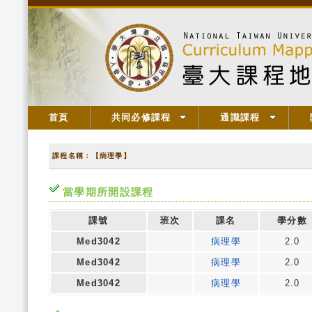
首頁
共同必修課程
通識課程
課程名稱：【病理學】
當學期所開設課程
課號
班次
課名
學分數
Med3042
病理學
2.0
Med3042
病理學
2.0
Med3042
病理學
2.0