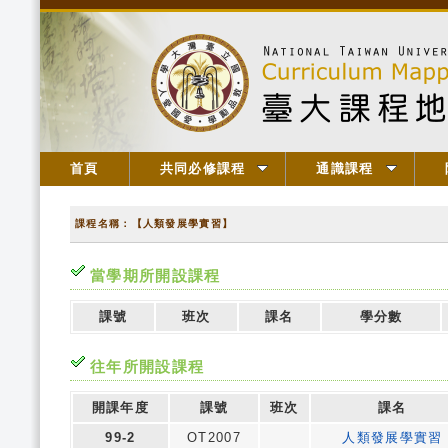
首頁
共同必修課程
通識課程
課程名稱：【人類發展學實習】
當學期所開設課程
課號
班次
課名
學分數
往年所開設課程
開課年度
課號
班次
課名
99-2
OT2007
人類發展學實習