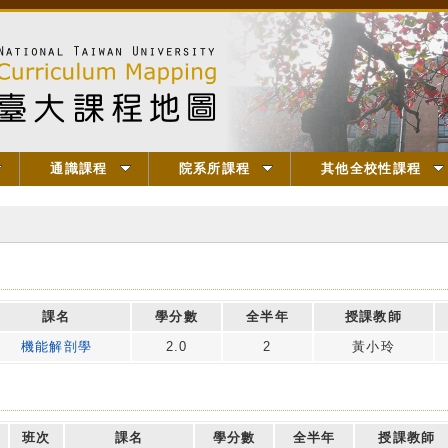
通識課程
院系所課程
其他全校性課程
課名
學分數
全半年
授課教師
機能解剖學
2.0
2
黃小玲
班次
課名
學分數
全半年
授課教師