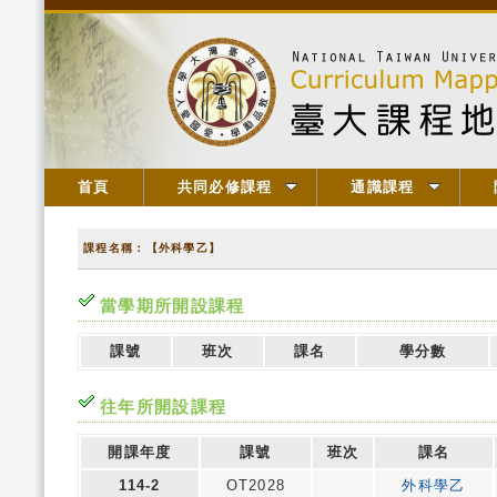
首頁
共同必修課程
通識課程
課程名稱：【外科學乙】
當學期所開設課程
課號
班次
課名
學分數
往年所開設課程
開課年度
課號
班次
課名
114-2
OT2028
外科學乙