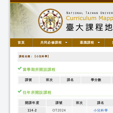
首頁
共同必修課程
通識課程
課程名稱：【小兒科學】
當學期所開設課程
課號
班次
課名
學分數
往年所開設課程
開課年度
課號
班次
課名
114-2
OT2024
小兒科學