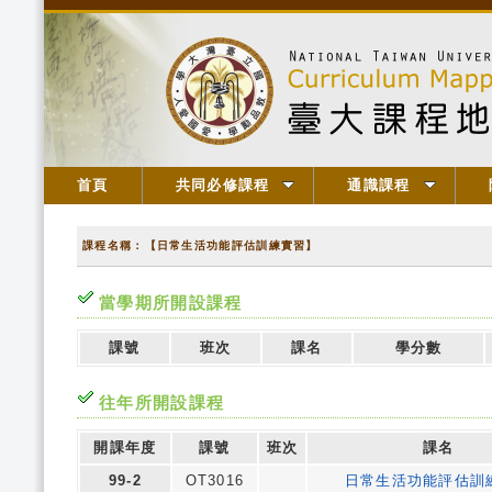
首頁
共同必修課程
通識課程
課程名稱：【日常生活功能評估訓練實習】
當學期所開設課程
課號
班次
課名
學分數
往年所開設課程
開課年度
課號
班次
課名
99-2
OT3016
日常生活功能評估訓