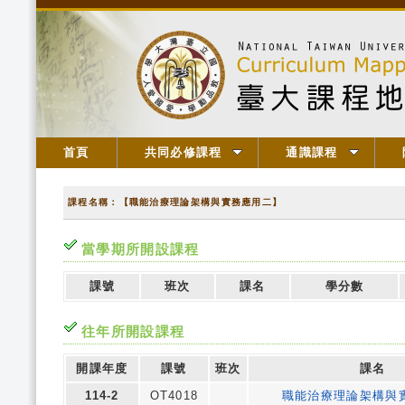
首頁
共同必修課程
通識課程
課程名稱：【職能治療理論架構與實務應用二】
當學期所開設課程
課號
班次
課名
學分數
往年所開設課程
開課年度
課號
班次
課名
114-2
OT4018
職能治療理論架構與