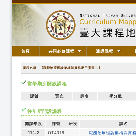
首頁
共同必修課程
通識課程
課程名稱：【職能治療理論架構與實務應用實習二】
當學期所開設課程
課號
班次
課名
學分數
往年所開設課程
開課年度
課號
班次
課名
114-2
OT4019
職能治療理論架構與實