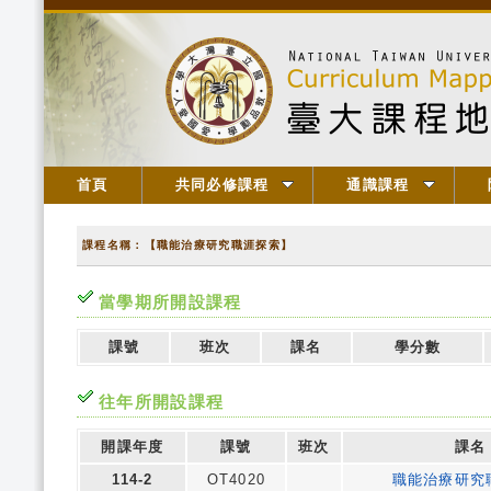
首頁
共同必修課程
通識課程
課程名稱：【職能治療研究職涯探索】
當學期所開設課程
課號
班次
課名
學分數
往年所開設課程
開課年度
課號
班次
課名
114-2
OT4020
職能治療研究