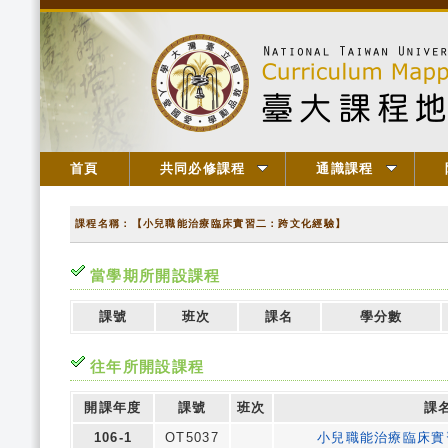
首頁
共同必修課程
通識課程
課程名稱：【小兒職能治療臨床實習二：跨文化經驗】
當學期所開設課程
課號
班次
課名
學分數
往年所開設課程
開課年度
課號
班次
課
106-1
OT5037
小兒職能治療臨床實