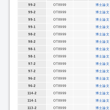
99-2
OT8999
博士論文
99-2
OT8999
博士論文
99-1
OT8999
博士論文
99-1
OT8999
博士論文
98-2
OT8999
博士論文
98-2
OT8999
博士論文
98-1
OT8999
博士論文
98-1
OT8999
博士論文
97-2
OT8999
博士論文
97-2
OT8999
博士論文
96-2
OT8999
博士論文
96-2
OT8999
博士論文
114-2
OT8999
博士論文
114-1
OT8999
博士論文
113-2
OT8999
博士論文